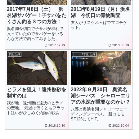
2017年7月8日（土） 浜
2013年8月19日（月）浜名
名湖サバゲー！子サバをた
湖 今切口の青物調査
くさん釣る３つの方法！
友人がサスケれっぱでマゴチゲ
ット。
浜名湖今切口で子サバが群れで
入っていたのでサバゲーをいろ
んな方法で釣ってみました。 た
まに出くわす子サバを釣る時の
2017.07.19
2013.08.19
参考に。
釣行記録
シーバス釣行記録
ヒラメを狙え！遠州熱砂を
2022年９月30日 奥浜名
制すのは
湖シーバス シャローエリ
アの水深が重要なのかい？
我が地、遠州灘は遠浅のヒラメ
の聖地。 気温は低くともフラッ
八郎と奥浜名湖シャローウェー
ト狙いがひしめく灼熱の砂浜。
ディングシーバス。 新コモモ
そんな百戦錬磨の猛者達の中ヒ
SF125にてHIT。
ラメを仕留めたのは・・・
2018.10.30
2022.10.04