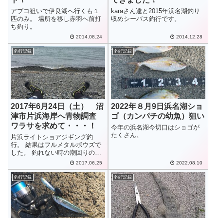
アブコ狙いで伊良湖へ行くも１
karaさん達と2015年浜名湖釣り
匹のみ。 場所を移し赤羽へ前打
収めシーバス釣行です。
ち釣り。
2014.08.24
2014.12.28
釣行記録
釣行記録
2017年6月24日（土） 沼
2022年８月9日浜名湖ショ
津市片浜海岸へ青物調査
ゴ（カンパチの幼魚）狙い
ワラサを求めて・・・！
今年の浜名湖今切口はショゴが
たくさん。
片浜ライトショアジギング釣
行。 結果はフルメタルボウズで
した。 釣れない時の潮回りの参
考に。
2017.06.25
2022.08.10
釣行記録
釣行記録