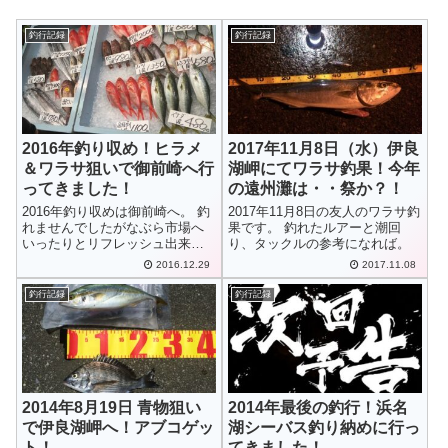
釣行記録
釣行記録
2016年釣り収め！ヒラメ
2017年11月8日（水）伊良
＆ワラサ狙いで御前崎へ行
湖岬にてワラサ釣果！今年
ってきました！
の遠州灘は・・祭か？！
2016年釣り収めは御前崎へ。 釣
2017年11月8日の友人のワラサ釣
れませんでしたがなぶら市場へ
果です。 釣れたルアーと潮回
いったりとリフレッシュ出来ま
り、タックルの参考になれば。
した。
2016.12.29
2017.11.08
釣行記録
釣行記録
2014年8月19日 青物狙い
2014年最後の釣行！浜名
で伊良湖岬へ！アブコゲッ
湖シーバス釣り納めに行っ
ト！
てきました！