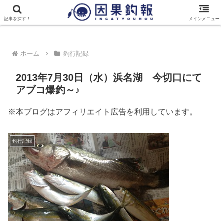
トップページ
最新記事一覧
因果釣報について
記事を探す！
メインメニュー
ホーム
釣行記録
2013年7月30日（水）浜名湖 今切口にて
アブコ爆釣～♪
※本ブログはアフィリエイト広告を利用しています。
釣行記録