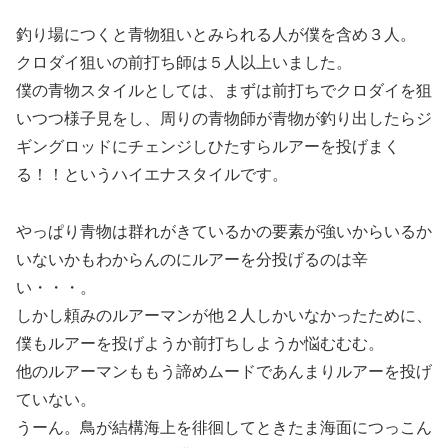
釣り場につくと青物狙いとみられる人が僕を含め３人。
クロダイ狙いの前打ち師は５人以上いました。
僕の青物スタイルとしては、まずは前打ちでクロダイを狙
いつつ様子見をし、周りの青物師が青物が釣り出したらジ
ギングロッドにチェンジしひたすらルアーを投げまく
る！！というハイエナスタイルです。
やっぱり青物は群れがきているかの要素が強いからいるか
いないかもわからんのにルアーを分投げるのは辛
い・・・。
しかし頼みのルアーマンが他２人しかいなかったために、
僕もルアーを投げようか前打ちしようか悩むむむ。
他のルアーマンももう諦めムードであんまりルアーを投げ
ていない。
うーん。鳥が結構海上を徘徊してときたま海面につっこん