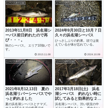
シーバス釣行記録
シーバス釣行記録
2013年11月8日 浜名湖シ
2024年9月30日と10月７日
ーバス前日釣れたので再
久々の浜名湖シーバス
び・・・。
ひっさしぶりの釣果。頭では覚
えているが体が忘れている。
秋のシーバス。 エリア10強いで
す。
2013.11.08
2024.10.09
シーバス釣行記録
シーバス釣行記録
2021年8月12,13日 夏の
2017年3月18日(土) 浜名
浜名湖リバーシーバスでや
湖シーバス 釣れない時に
っと釣れました
試してみると効果的な２つ
の事
夏の浜名湖シーバスとナマズ。
浜名湖シーバス、渋い状況の中
サスケSF９５での釣果です。
どうにか獲れました。 釣れない