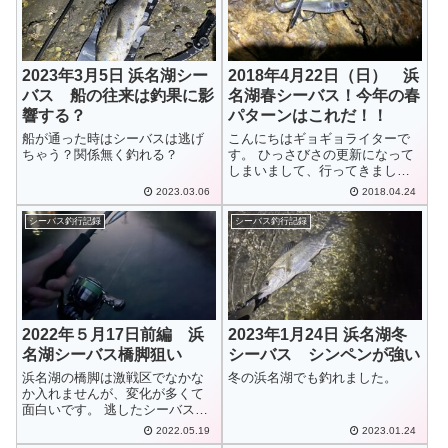
2023年3月5日 浜名湖シー
2018年4月22日（日） 浜
バス 船の往来は釣果に影
名湖春シーバス！今年の春
響する？
パターンはこれだ！！
船が通った時はシーバスは逃げ
こんにちはギョギョライターで
ちゃう？関係無く釣れる？
す。 ひっさびさの更新になって
しまいまして、行ってきました
今年初釣り！（おっそっ） なか
2023.03.06
2018.04.24
なか忙しくて・・・（言い訳）
時間は・・・自ら作り出すもの
シーバス釣行記録
シーバス釣行記録
だぞっ！
2022年５月17日前編 浜
2023年1月24日 浜名湖冬
名湖シーバス橋脚狙い
シーバス シンペンが強い
浜名湖の橋脚は激戦区でなかな
冬の浜名湖でも釣れました。
か入れませんが、変化が多くて
面白いです。 逃したシーバスは
でかかった・・。
2022.05.19
2023.01.24