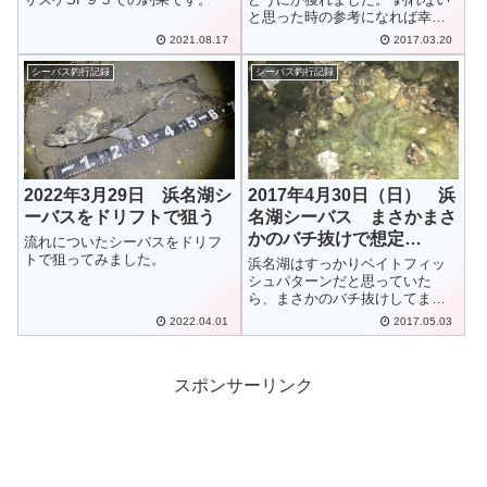
と思った時の参考になれば幸い
です。
2021.08.17
2017.03.20
シーバス釣行記録
シーバス釣行記録
2022年3月29日 浜名湖シ
2017年4月30日（日） 浜
ーバスをドリフトで狙う
名湖シーバス まさかまさ
かのバチ抜けで想定
流れについたシーバスをドリフ
トで狙ってみました。
外・・・
浜名湖はすっかりベイトフィッ
シュパターンだと思っていた
ら、まさかのバチ抜けしてまし
た。
2022.04.01
2017.05.03
スポンサーリンク