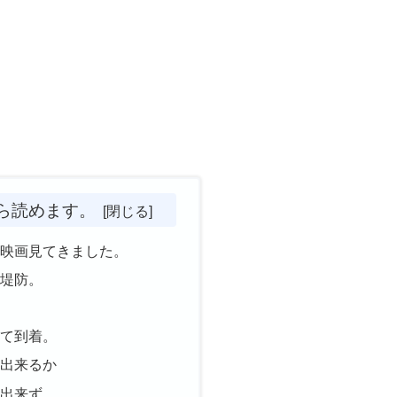
ら読めます。
刃映画見てきました。
阪堤防。
れて到着。
う出来るか
う出来ず