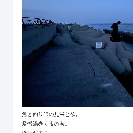
魚と釣り師の見栄と欲。
愛憎渦巻く夜の海。