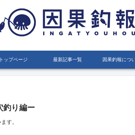
トップページ
最新記事一覧
因果釣報につ
 ー穴釣り編ー
います。