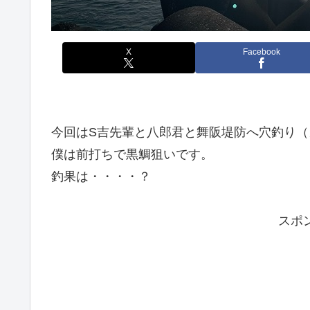
X
Facebook
今回はS吉先輩と八郎君と舞阪堤防へ穴釣り
僕は前打ちで黒鯛狙いです。
釣果は・・・・？
スポ