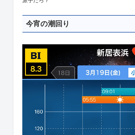
派手だろ？
今宵の潮回り