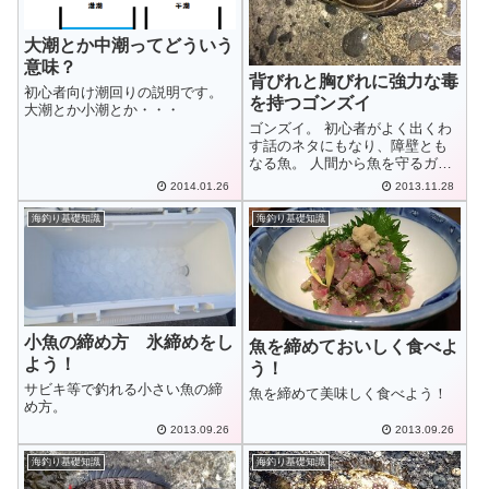
大潮とか中潮ってどういう
意味？
背びれと胸びれに強力な毒
初心者向け潮回りの説明です。
を持つゴンズイ
大潮とか小潮とか・・・
ゴンズイ。 初心者がよく出くわ
す話のネタにもなり、障壁とも
なる魚。 人間から魚を守るガー
ディアン。
2014.01.26
2013.11.28
海釣り基礎知識
海釣り基礎知識
小魚の締め方 氷締めをし
魚を締めておいしく食べよ
よう！
う！
サビキ等で釣れる小さい魚の締
魚を締めて美味しく食べよう！
め方。
2013.09.26
2013.09.26
海釣り基礎知識
海釣り基礎知識