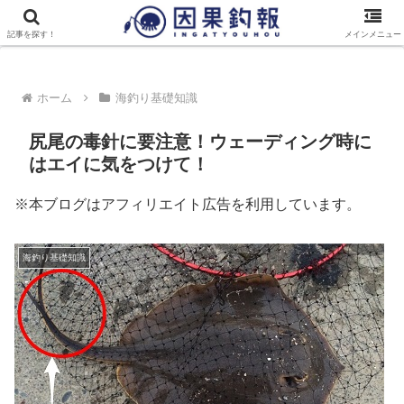
トップページ
最新記事一覧
因果釣報について
記事を探す！
メインメニュー
ホーム
海釣り基礎知識
尻尾の毒針に要注意！ウェーディング時に
はエイに気をつけて！
※本ブログはアフィリエイト広告を利用しています。
海釣り基礎知識