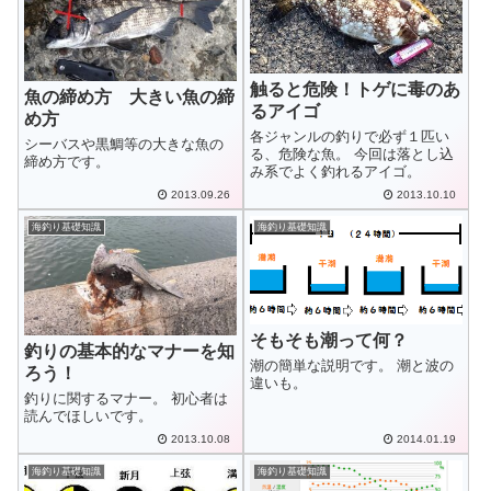
触ると危険！トゲに毒のあ
魚の締め方 大きい魚の締
るアイゴ
め方
各ジャンルの釣りで必ず１匹い
シーバスや黒鯛等の大きな魚の
る、危険な魚。 今回は落とし込
締め方です。
み系でよく釣れるアイゴ。
2013.09.26
2013.10.10
海釣り基礎知識
海釣り基礎知識
そもそも潮って何？
釣りの基本的なマナーを知
潮の簡単な説明です。 潮と波の
ろう！
違いも。
釣りに関するマナー。 初心者は
読んでほしいです。
2013.10.08
2014.01.19
海釣り基礎知識
海釣り基礎知識