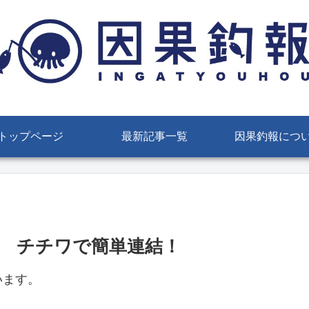
トップページ
最新記事一覧
因果釣報につ
 チチワで簡単連結！
います。