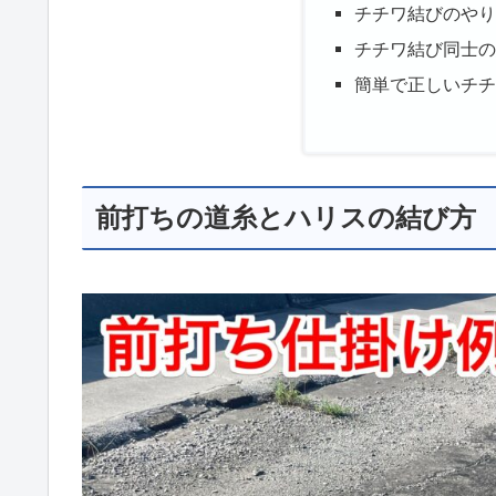
チチワ結びのや
チチワ結び同士
簡単で正しいチ
前打ちの道糸とハリスの結び方