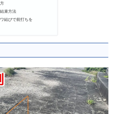
り方
の結束方法
チワ結びで前打ちを